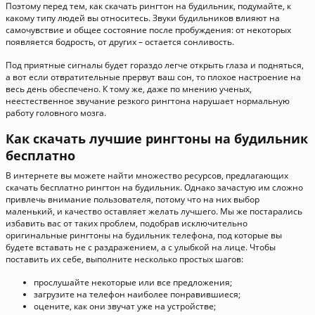
Поэтому перед тем, как скачать рингтон на будильник, подумайте, к
какому типу людей вы относитесь. Звуки будильников влияют на
самочувствие и общее состояние после пробуждения: от некоторых
появляется бодрость, от других – остается сонливость.
Под приятные сигналы будет гораздо легче открыть глаза и подняться,
а вот если отвратительные прервут ваш сон, то плохое настроение на
весь день обеспечено. К тому же, даже по мнению ученых,
неестественное звучание резкого рингтона нарушает нормальную
работу головного мозга.
Как скачать лучшие рингтоны на будильник
бесплатно
В интернете вы можете найти множество ресурсов, предлагающих
скачать бесплатно рингтон на будильник. Однако зачастую им сложно
привлечь внимание пользователя, потому что на них выбор
маленький, и качество оставляет желать лучшего. Мы же постарались
избавить вас от таких проблем, подобрав исключительно
оригинальные рингтоны на будильник телефона, под которые вы
будете вставать не с раздражением, а с улыбкой на лице. Чтобы
поставить их себе, выполните несколько простых шагов:
прослушайте некоторые или все предложения;
загрузите на телефон наиболее понравившиеся;
оцените, как они звучат уже на устройстве;