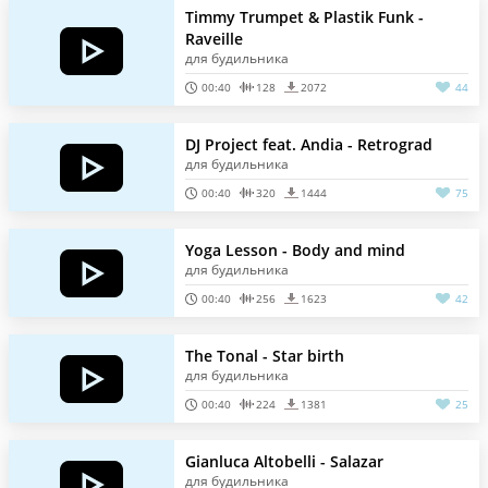
Timmy Trumpet & Plastik Funk -
Raveille
для будильника
00:40
128
2072
44
DJ Project feat. Andia - Retrograd
для будильника
00:40
320
1444
75
Yoga Lesson - Body and mind
для будильника
00:40
256
1623
42
The Tonal - Star birth
для будильника
00:40
224
1381
25
Gianluca Altobelli - Salazar
для будильника