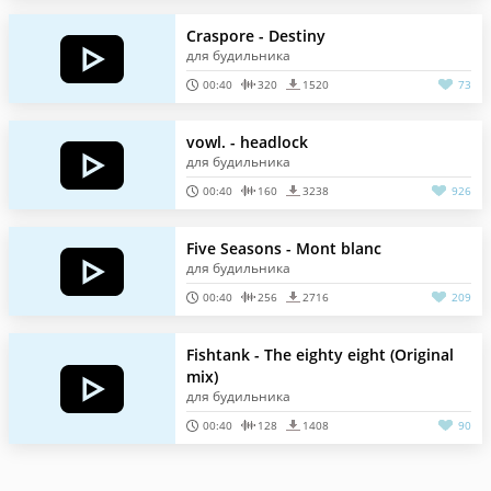
Craspore - Destiny
для будильника
00:40
320
1520
73
vowl. - headlock
для будильника
00:40
160
3238
926
Five Seasons - Mont blanc
для будильника
00:40
256
2716
209
Fishtank - The eighty eight (Original
mix)
для будильника
00:40
128
1408
90