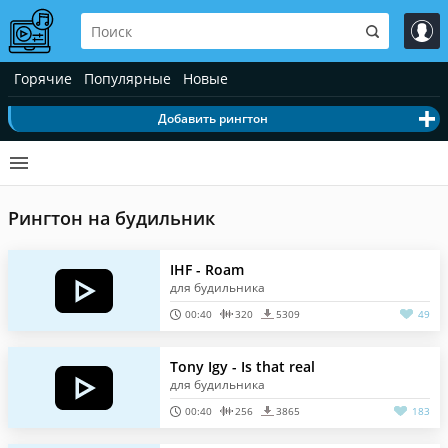
Горячие
Популярные
Новые
Добавить рингтон
Рингтон на будильник
IHF - Roam
для будильника
00:40
320
5309
49
Tony Igy - Is that real
для будильника
00:40
256
3865
183