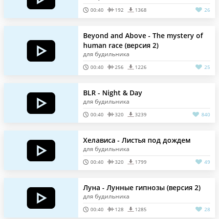
00:40
192
1368
26
Beyond and Above - The mystery of
human race (версия 2)
для будильника
00:40
256
1226
25
BLR - Night & Day
для будильника
00:40
320
3239
840
Хелависа - Листья под дождем
для будильника
00:40
320
1799
49
Луна - Лунные гипнозы (версия 2)
для будильника
00:40
128
1285
28