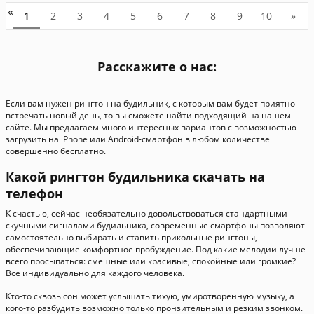
«
1
2
3
4
5
6
7
8
9
10
»
Расскажите о нас:
Если вам нужен рингтон на будильник, с которым вам будет приятно
встречать новый день, то вы сможете найти подходящий на нашем
сайте. Мы предлагаем много интересных вариантов с возможностью
загрузить на iPhone или Android-смартфон в любом количестве
совершенно бесплатно.
Какой рингтон будильника скачать на
телефон
К счастью, сейчас необязательно довольствоваться стандартными
скучными сигналами будильника, современные смартфоны позволяют
самостоятельно выбирать и ставить прикольные рингтоны,
обеспечивающие комфортное пробуждение. Под какие мелодии лучше
всего просыпаться: смешные или красивые, спокойные или громкие?
Все индивидуально для каждого человека.
Кто-то сквозь сон может услышать тихую, умиротворенную музыку, а
кого-то разбудить возможно только пронзительным и резким звонком.