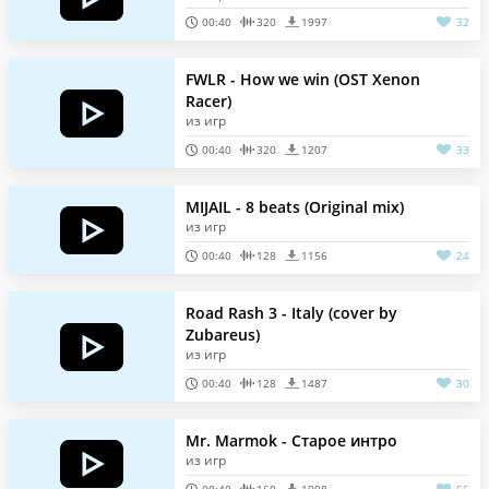
00:40
320
1997
32
FWLR - How we win (OST Xenon
Racer)
из игр
00:40
320
1207
33
MIJAIL - 8 beats (Original mix)
из игр
00:40
128
1156
24
Road Rash 3 - Italy (cover by
Zubareus)
из игр
00:40
128
1487
30
Mr. Marmok - Старое интро
из игр