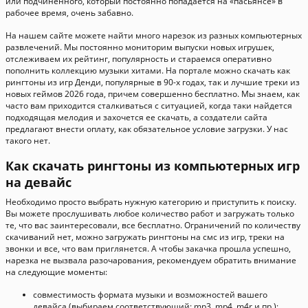
или подчиненного, который постоянно попадается на «пасьянсе» в
рабочее время, очень забавно.
На нашем сайте можете найти много нарезок из разных компьютерных
развлечений. Мы постоянно мониторим выпуски новых игрушек,
отслеживаем их рейтинг, популярность и стараемся оперативно
пополнить коллекцию музыки хитами. На портале можно скачать как
рингтоны из игр Денди, популярные в 90-х годах, так и лучшие треки из
новых геймов 2026 года, причем совершенно бесплатно. Мы знаем, как
часто вам приходится сталкиваться с ситуацией, когда таки найдется
подходящая мелодия и захочется ее скачать, а создатели сайта
предлагают внести оплату, как обязательное условие загрузки. У нас
такого нет.
Как скачать рингтоны из компьютерных игр
на девайс
Необходимо просто выбрать нужную категорию и приступить к поиску.
Вы можете прослушивать любое количество работ и загружать только
те, что вас заинтересовали, все бесплатно. Ограничений по количеству
скачиваний нет, можно загружать рингтоны на смс из игр, треки на
звонки и все, что вам приглянется. А чтобы закачка прошла успешно,
нарезка не вызвала разочарования, рекомендуем обратить внимание
на следующие моменты:
совместимость формата музыки и возможностей вашего
девайса (выбираем соответствующий: mp3, mp4, m4r и пр.);