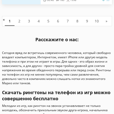
00:40
160
1998
55
«
1
2
3
4
5
6
7
8
9
10
»
Расскажите о нас:
Сегодня вряд ли встретишь современного человека, который свободно
владеет компьютером, Интернетом, имеет iPhone или другую модель
телефона и при этом не играет в игры. Для одних - это образ жизни и
зависимость, а для других - просто пара-тройка уровней для снятия
напряжения во время обеденного перерыва или перед сном. Рингтоны
на телефон из игр не менее популярны, чем сами развлечения,
довольно часто в компаниях можно слышать нотки из знаменитого
Марио или танков.
Скачать рингтоны на телефон из игр можно
совершенно бесплатно
Мелодии из игр, как рингтон на звонок устанавливает не только
молодежь, обозначить прикольным звуком друга-игрока, начальника