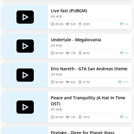
Live fast (PUBGM)
из игр
00:40
320
2089
94
Undertale - Megalovania
из игр
00:40
128
4435
24
Eiro Nareth - GTA San Andreas theme
из игр
00:40
320
5176
379
Peace and Tranquility (A Hat In Time
OST)
из игр
00:40
192
1475
32
Firelake - Dirge for Planet (bass