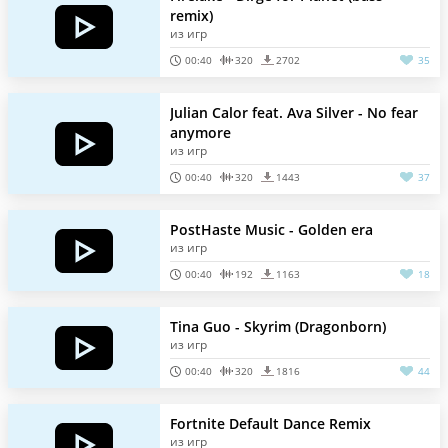
remix)
из игр
00:40
320
2702
35
Julian Calor feat. Ava Silver - No fear
anymore
из игр
00:40
320
1443
37
PostHaste Music - Golden era
из игр
00:40
192
1163
18
Tina Guo - Skyrim (Dragonborn)
из игр
00:40
320
1816
44
Fortnite Default Dance Remix
из игр