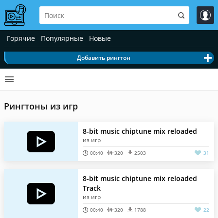
Горячие
Популярные
Новые
Добавить рингтон
Рингтоны из игр
8-bit music chiptune mix reloaded
из игр
00:40
320
2503
31
8-bit music chiptune mix reloaded
Track
из игр
00:40
320
1788
22