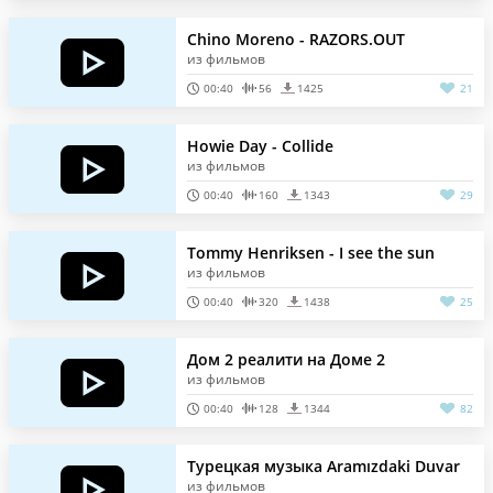
Chino Moreno - RAZORS.OUT
из фильмов
00:40
56
1425
21
Howie Day - Collide
из фильмов
00:40
160
1343
29
Tommy Henriksen - I see the sun
из фильмов
00:40
320
1438
25
Дом 2 реалити на Доме 2
из фильмов
00:40
128
1344
82
Турецкая музыка Aramızdaki Duvar
из фильмов