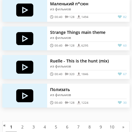
Маленький п*сюн
из фильмов
00:40
128
1494
82
Strange Things main theme
из фильмов
00:40
128
6295
60
Ruelle - This is the hunt (mix)
из фильмов
00:40
320
1846
67
Полизать
из фильмов
00:40
128
1224
30
«
1
2
3
4
5
6
7
8
9
10
»