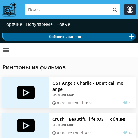
Горячие
Популярные
Новые
Добавить рингтон
Рингтоны из фильмов
OST Angels Charlie - Don’t call me
angel
из фильмов
00:40
320
3463
43
Crush - Beautiful life (OST Гоблин)
из фильмов
00:40
128
4006
42