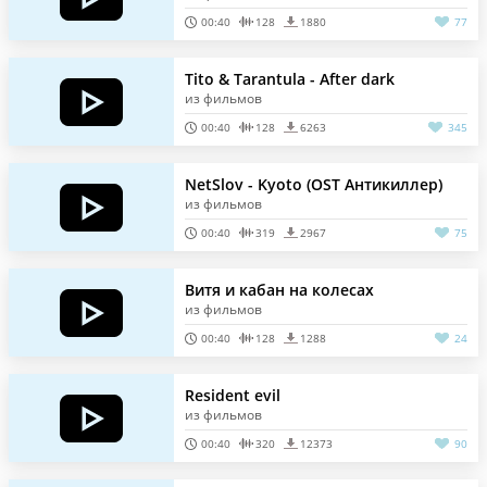
00:40
128
1880
77
Tito & Tarantula - After dark
из фильмов
00:40
128
6263
345
NetSlov - Kyoto (OST Антикиллер)
из фильмов
00:40
319
2967
75
Витя и кабан на колесах
из фильмов
00:40
128
1288
24
Resident evil
из фильмов
00:40
320
12373
90