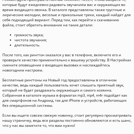
которые будут ежедневно радовать звучанием вас и окружающих во
время входящего звонка. В каталоге представлены также грустные и
лирические мелодии, веселые и прикольные треки, каждый найдет для
себя подходящий вариант. Перед тем, как перейти к скачиванию
файла, стоит обратить внимание на такие детали:
громкость звука;
чистота звучания;
длительность.
После того, как рингтон оказался у вас в телефоне, включите его и
проверьте качество применительно к вашему устройству. В Настройках
смените оповещение о входящих вызовах и наслаждайтесь
новогодним настроем.
Бесплатные рингтоны на Новый год предоставлены в отличном
качестве, ведь каждый пользователь хочет слышать приятный звук,
который не будет раздражать окружающих и самого хозяина.
Собранная в каталоге музыка в форматах mp3, mp4, m4r подойдет как
для смартфонов на Андроид, так для iPhone и устройств, работающих
без операционной системы.
Если вы ищете совсем свежую новинку, стоит регулярно просматривать
нашу страничку, ведь все разделы постоянно обновляются и есть шанс,
что у нас вы заметите то, что вам нужно!