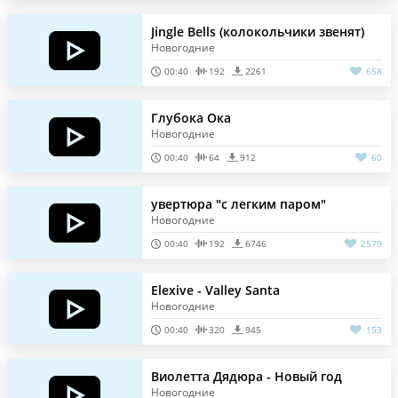
Jingle Bells (колокольчики звенят)
Новогодние
00:40
192
2261
658
Глубока Ока
Новогодние
00:40
64
912
60
увертюра "с легким паром"
Новогодние
00:40
192
6746
2579
Elexive - Valley Santa
Новогодние
00:40
320
945
153
Виолетта Дядюра - Новый год
Новогодние