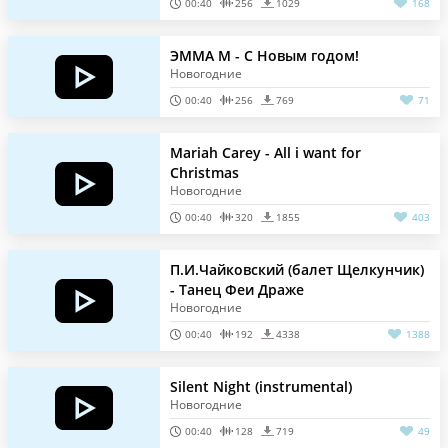
00:40
256
1029
168
ЭММА М - С Новым годом!
Новогодние
00:40
256
769
71
Mariah Carey - All i want for
Christmas
Новогодние
00:40
320
1855
403
П.И.Чайковский (балет Щелкунчик)
- Танец Феи Драже
Новогодние
00:40
192
4338
1388
Silent Night (instrumental)
Новогодние
00:40
128
719
49