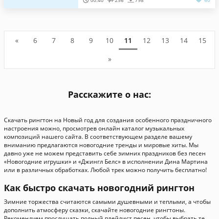
00:40
256
798
60
«
6
7
8
9
10
11
12
13
14
15
»
Расскажите о нас:
Скачать рингтон на Новый год для создания особенного праздничного
настроения можно, просмотрев онлайн каталог музыкальных
композиций нашего сайта. В соответствующем разделе вашему
вниманию предлагаются новогодние тренды и мировые хиты. Мы
давно уже не можем представить себе зимних праздников без песен
«Новогодние игрушки» и «Джингл Белс» в исполнении Дина Мартина
или в различных обработках. Любой трек можно получить бесплатно!
Как быстро скачать новогодний рингтон
Зимние торжества считаются самыми душевными и теплыми, а чтобы
дополнить атмосферу сказки, скачайте новогодние рингтоны.
Рекомендуем прослушать полный плейлист песен, чтобы выбрать те,