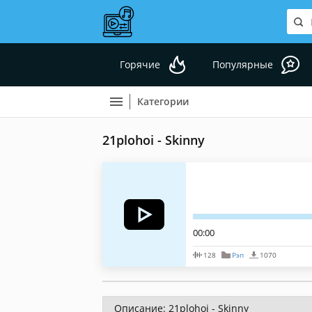
Горячие
Популярные
Категории
21plohoi - Skinny
00:00
128
Рэп
1070
Описание: 21plohoi - Skinny