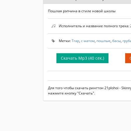
Пошлая рэпчина в стиле новой школы
Исполнитель и название полного трека: 21
Метки:
Trap
,
с матом
,
пошлые
,
басы
,
груб
Скачать Mp3 (40 сек.)
Для того чтобы скачать рингтон 21plohoi - Ski
нажмите кнопку "Скачать".