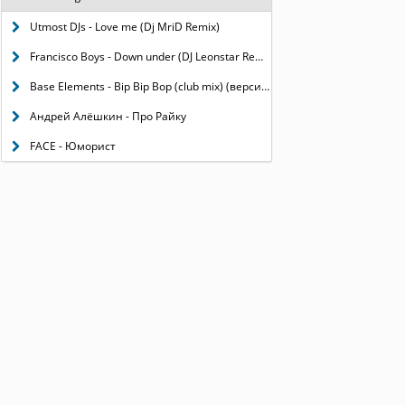
Utmost DJs - Love me (Dj MriD Remix)
Francisco Boys - Down under (DJ Leonstar Remix 2k11)
Base Elements - Bip Bip Bop (club mix) (версия 2)
Андрей Алёшкин - Про Райку
FACE - Юморист