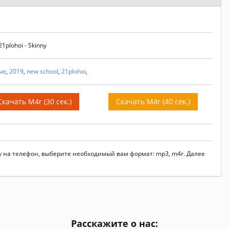
plohoi - Skinny
ые
,
2019
,
new school
,
21plohoi
,
Скачать M4r (30 сек.)
Скачать M4r (40 сек.)
nny на телефон, выберите необходимый вам формат: mp3, m4r. Далее
Расскажите о нас: