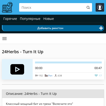
Горячие
Популярные
Новые
Добавить рингтон
24Herbs - Turn It Up
00:00
00:47
192
Рэп
638
17
Описание: 24Herbs - Turn It Up
Классный мощный бит из трека "Включите это"