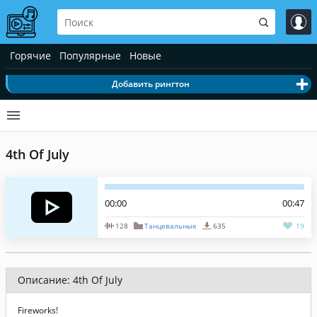
Горячие
Популярные
Новые
Добавить рингтон
4th Of July
00:00
00:47
128
Танцевальные
635
19
Описание: 4th Of July
Fireworks!