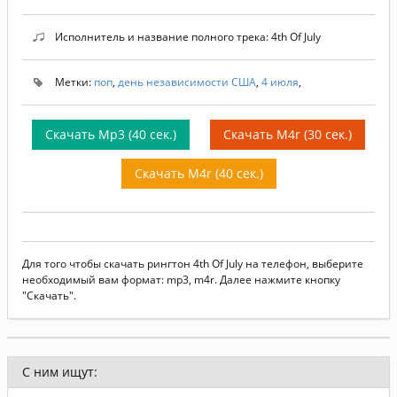
Исполнитель и название полного трека: 4th Of July
Метки:
поп
,
день независимости США
,
4 июля
,
Скачать Mp3 (40 сек.)
Скачать M4r (30 сек.)
Скачать M4r (40 сек.)
Для того чтобы скачать рингтон 4th Of July на телефон, выберите
необходимый вам формат: mp3, m4r. Далее нажмите кнопку
"Скачать".
С ним ищут: