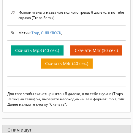
Исполнитель и название полного трека: Я далеко, я по тебе
скучаю (Traps Remix)
Метки:
Trap
,
CURLYROCK
,
Скачать Mp3 (40 сек.)
Скачать M4r (30 сек.)
Скачать M4r (40 сек.)
Для того чтобы скачать рингтон Я далеко, я по тебе скучаю (Traps
Remix) на телефон, выберите необходимый вам формат: mp3, m4r.
Далее нажмите кнопку "Скачать".
С ним ищут: