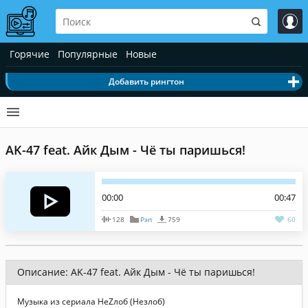
Горячие
Популярные
Новые
Добавить рингтон
AK-47 feat. Айк Дым - Чё ты паришься!
00:00
00:47
128
Рэп
759
60
Описание: AK-47 feat. Айк Дым - Чё ты паришься!
Музыка из сериала НеZлоб (Незлоб)