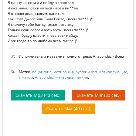
Я начну качаться и пойду в спортзал,
Я уже начал отжиматься - всем пи**ец!
Я открою дело, скоплю капитал,
Как Стив Джобс или Билл Гейтс, - всем пи**ец!
Я сколочу себе банду, может, отсижу,
Только если совсем чуть-чуть - всем пи**ец!
Когда я буду у власти, я вас всех найду,
И уж тогда-то по-любому всем пи**ец!
Исполнитель и название полного трека: Anacondaz - Всем
Метки:
пацанские
,
мотивация
,
русский рэп
,
мотивирующие
,
с матом
,
Anacondaz
,
матерные
,
четкие
,
Скачать Mp3 (40 сек.)
Скачать M4r (30 сек.)
Скачать M4r (40 сек.)