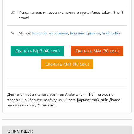
Исполнитель и название полного трека: Andertaker - The IT
crowd
Метки:
без слов
,
из сериала
,
Компьютерщики
,
Andertaker
,
Скачать Mp3 (40 сек.)
Скачать M4r (30 сек.)
Скачать M4r (40 сек.)
Для того чтобы скачать рингтон Andertaker - The IT crowd на
телефон, выберите необходимый вам формат: mp3, m4r. Далее
нажмите кнопку "Скачать".
С ним ищут: