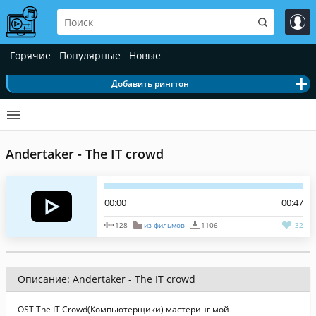
Горячие
Популярные
Новые
Добавить рингтон
Andertaker - The IT crowd
00:00
00:47
128
из фильмов
1106
32
Описание: Andertaker - The IT crowd
OST The IT Crowd(Компьютерщики) мастеринг мой