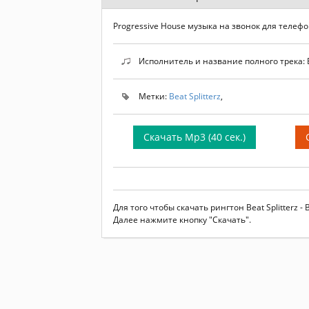
Progressive House музыка на звонок для телеф
Исполнитель и название полного трека: Be
Метки:
Beat Splitterz
,
Скачать Mp3 (40 сек.)
Для того чтобы скачать рингтон Beat Splitterz
Далее нажмите кнопку "Скачать".