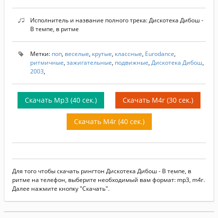
Исполнитель и название полного трека: Дискотека Дибош -
В темпе, в ритме
Метки:
поп
,
веселые
,
крутые
,
классные
,
Eurodance
,
ритмичные
,
зажигательные
,
подвижные
,
Дискотека Дибош
,
2003
,
Скачать Mp3 (40 сек.)
Скачать M4r (30 сек.)
Скачать M4r (40 сек.)
Для того чтобы скачать рингтон Дискотека Дибош - В темпе, в
ритме на телефон, выберите необходимый вам формат: mp3, m4r.
Далее нажмите кнопку "Скачать".