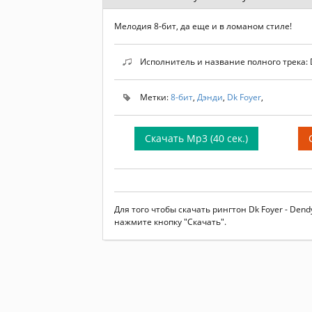
Мелодия 8-бит, да еще и в ломаном стиле!
Исполнитель и название полного трека: D
Метки:
8-бит
,
Дэнди
,
Dk Foyer
,
Скачать Mp3 (40 сек.)
Для того чтобы скачать рингтон Dk Foyer - De
нажмите кнопку "Скачать".