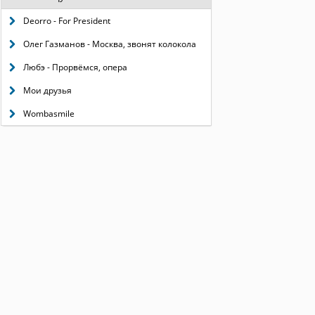
Deorro - For President
Олег Газманов - Москва, звонят колокола
Любэ - Прорвёмся, опера
Мои друзья
Wombasmile