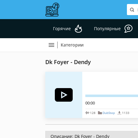
Горячие
Популярные
Категории
Dk Foyer - Dendy
00:00
128
DubStep
1133
Описание: Dk Foyer - Dendy