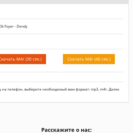
k Foyer - Dendy
Скачать M4r (30 сек.)
Скачать M4r (40 сек.)
ndy на телефон, выберите необходимый вам формат: mp3, m4r. Далее
Расскажите о нас: