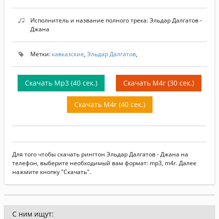
Исполнитель и название полного трека: Эльдар Далгатов -
Джана
Метки:
кавказские
,
Эльдар Далгатов
,
Скачать Mp3 (40 сек.)
Скачать M4r (30 сек.)
Скачать M4r (40 сек.)
Для того чтобы скачать рингтон Эльдар Далгатов - Джана на
телефон, выберите необходимый вам формат: mp3, m4r. Далее
нажмите кнопку "Скачать".
С ним ищут: