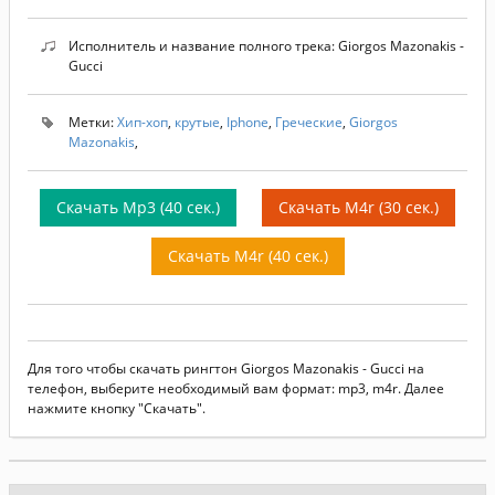
Исполнитель и название полного трека: Giorgos Mazonakis -
Gucci
Метки:
Хип-хоп
,
крутые
,
Iphone
,
Греческие
,
Giorgos
Mazonakis
,
Скачать Mp3 (40 сек.)
Скачать M4r (30 сек.)
Скачать M4r (40 сек.)
Для того чтобы скачать рингтон Giorgos Mazonakis - Gucci на
телефон, выберите необходимый вам формат: mp3, m4r. Далее
нажмите кнопку "Скачать".