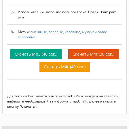
Исполнитель и название полного трека: Hosok - Pam pam
pim
Метки:
смешные
,
веселые
,
короткие
,
мужской голос
,
голосовые
,
Скачать Mp3 (40 сек.)
Скачать M4r (30 сек.)
Скачать M4r (40 сек.)
Для того чтобы скачать рингтон Hosok - Pam pam pim на телефон,
выберите необходимый вам формат: mp3, m4r. Далее нажмите
кнопку "Скачать".