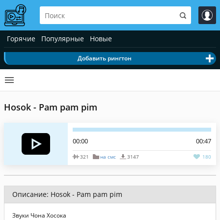
Горячие
Популярные
Новые
Добавить рингтон
Hosok - Pam pam pim
00:00
00:47
321
на смс
3147
180
Описание: Hosok - Pam pam pim
Звуки Чона Хосока