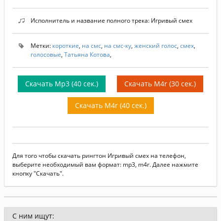
Исполнитель и название полного трека: Игривый смех
Метки:
короткие
,
на смс
,
на смс-ку
,
женский голос
,
смех
,
голосовые
,
Татьяна Котова
,
Скачать Mp3 (40 сек.)
Скачать M4r (30 сек.)
Скачать M4r (40 сек.)
Для того чтобы скачать рингтон Игривый смех на телефон,
выберите необходимый вам формат: mp3, m4r. Далее нажмите
кнопку "Скачать".
С ним ищут: