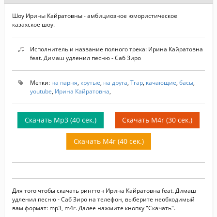
Шоу Ирины Кайратовны - амбициозное юмористическое
казахское шоу.
Исполнитель и название полного трека: Ирина Кайратовна
feat. Димаш удленил песню - Саб Зиро
Метки:
на парня
,
крутые
,
на друга
,
Trap
,
качающие
,
басы
,
youtube
,
Ирина Кайратовна
,
Скачать Mp3 (40 сек.)
Скачать M4r (30 сек.)
Скачать M4r (40 сек.)
Для того чтобы скачать рингтон Ирина Кайратовна feat. Димаш
удленил песню - Саб Зиро на телефон, выберите необходимый
вам формат: mp3, m4r. Далее нажмите кнопку "Скачать".