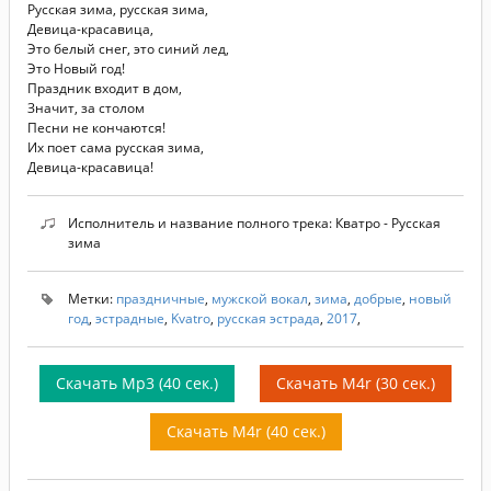
Русская зима, русская зима,
Девица-красавица,
Это белый снег, это синий лед,
Это Новый год!
Праздник входит в дом,
Значит, за столом
Песни не кончаются!
Их поет сама русская зима,
Девица-красавица!
Исполнитель и название полного трека: Кватро - Русская
зима
Метки:
праздничные
,
мужской вокал
,
зима
,
добрые
,
новый
год
,
эстрадные
,
Kvatro
,
русская эстрада
,
2017
,
Скачать Mp3 (40 сек.)
Скачать M4r (30 сек.)
Скачать M4r (40 сек.)