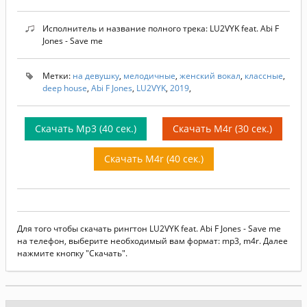
Исполнитель и название полного трека: LU2VYK feat. Abi F
Jones - Save me
Метки:
на девушку
,
мелодичные
,
женский вокал
,
классные
,
deep house
,
Abi F Jones
,
LU2VYK
,
2019
,
Скачать Mp3 (40 сек.)
Скачать M4r (30 сек.)
Скачать M4r (40 сек.)
Для того чтобы скачать рингтон LU2VYK feat. Abi F Jones - Save me
на телефон, выберите необходимый вам формат: mp3, m4r. Далее
нажмите кнопку "Скачать".