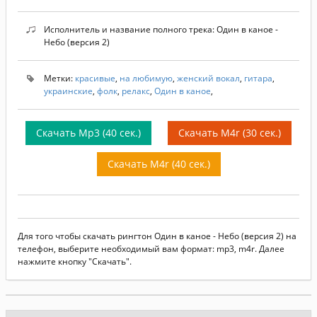
Исполнитель и название полного трека: Один в каное -
Небо (версия 2)
Метки:
красивые
,
на любимую
,
женский вокал
,
гитара
,
украинские
,
фолк
,
релакс
,
Один в каное
,
Скачать Mp3 (40 сек.)
Скачать M4r (30 сек.)
Скачать M4r (40 сек.)
Для того чтобы скачать рингтон Один в каное - Небо (версия 2) на
телефон, выберите необходимый вам формат: mp3, m4r. Далее
нажмите кнопку "Скачать".