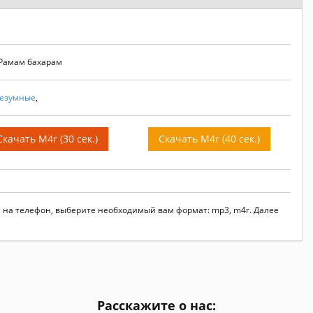
 Рамам бахарам
езумные
,
Скачать M4r (30 сек.)
Скачать M4r (40 сек.)
м на телефон, выберите необходимый вам формат: mp3, m4r. Далее
Расскажите о нас: