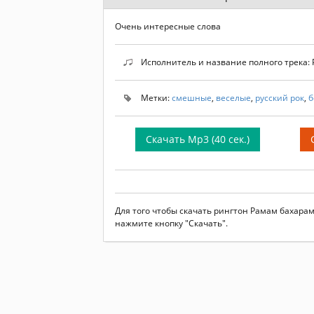
Очень интересные слова
Исполнитель и название полного трека:
Метки:
смешные
,
веселые
,
русский рок
,
б
Скачать Mp3 (40 сек.)
Для того чтобы скачать рингтон Рамам бахара
нажмите кнопку "Скачать".