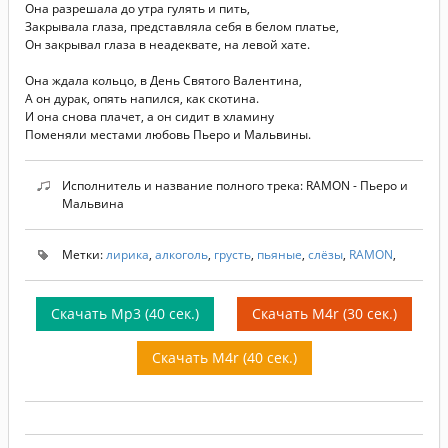
Она разрешала до утра гулять и пить,
Закрывала глаза, представляла себя в белом платье,
Он закрывал глаза в неадеквате, на левой хате.
Она ждала кольцо, в День Святого Валентина,
А он дурак, опять напился, как скотина.
И она снова плачет, а он сидит в хламину
Поменяли местами любовь Пьеро и Мальвины.
Исполнитель и название полного трека: RAMON - Пьеро и
Мальвина
Метки:
лирика
,
алкоголь
,
грусть
,
пьяные
,
слёзы
,
RAMON
,
Скачать Mp3 (40 сек.)
Скачать M4r (30 сек.)
Скачать M4r (40 сек.)