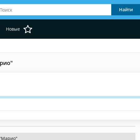
Новые
арио"
 "Марио"