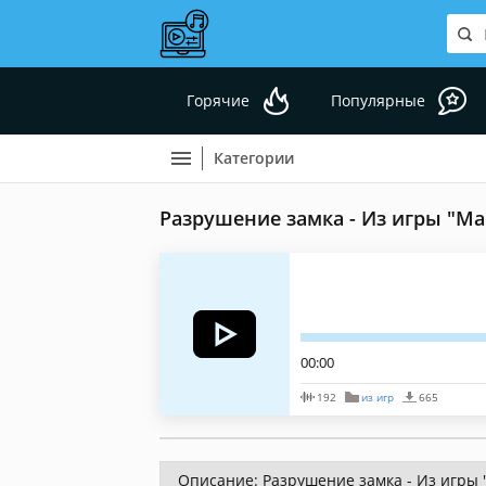
Горячие
Популярные
Категории
Разрушение замка - Из игры "М
00:00
192
из игр
665
Описание: Разрушение замка - Из игры