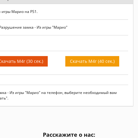
 игры Марио на PS1.
Разрушение замка - Из игры "Марио"
Скачать M4r (30 сек.)
Скачать M4r (40 сек.)
амка - Из игры "Марио" на телефон, выберите необходимый вам
ать".
Расскажите о нас: