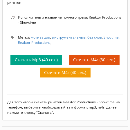
рингтон
Исполнитель и название полного трека: Reaktor Productions
- Showtime
Метки:
мотивация
,
инструментальные
,
без слов
,
Shovtime
,
Reaktor Productions
,
Скачать Mp3 (40 сек.)
Скачать M4r (30 сек.)
Скачать M4r (40 сек.)
Для того чтобы скачать рингтон Reaktor Productions - Showtime на
телефон, выберите необходимый вам формат: mp3, m4r. Далее
нажмите кнопку "Скачать".