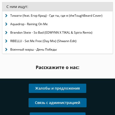
С ним ищут:
Тимати (feat. Егор Крид) - Где ты, где я (theToughBeard Cover)
Aquadrop - Raining On Me
Brandon Skeie - So Bad (EDWYNN X TIKAL & Spirix Remix)
RIBELLU - Set Me Free (Day Mix) (Shwann Edit)
Военный марш - День Победы
Расскажите о нас:
Жалобы и предложения
Связь с администрацией