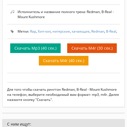
Исполнитель и название полного трека: Redman, B-Real -
Mount Kushmore
Метки:
Rap
,
Хип-хоп
,
нигерские
,
качающие
,
Redman
,
B-Real
,
Скачать Mp3 (40 сек.)
Скачать M4r (30 сек.)
Скачать M4r (40 сек.)
Для того чтобы скачать рингтон Redman, B-Real - Mount Kushmore
на телефон, выберите необходимый вам формат: mp3, m4r. Далее
нажмите кнопку "Скачать".
С ним ищут: