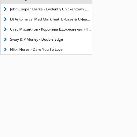
John Cooper Clarke - Evidently Chickentown (Музыка из сериала "Моими глазами")
DJ Antoine vs. Mad Mark feat. B-Case & U-Jean - House Party
Стас Михайлов - Королева Вдохновения (Новая Версия)
Sway & P Money - Double Edge
Nikki Flores - Dare You To Love