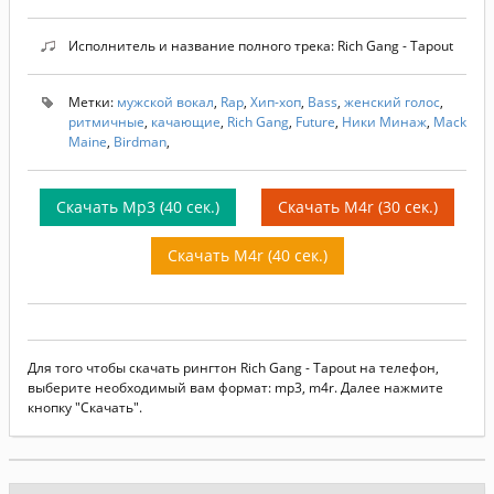
Исполнитель и название полного трека: Rich Gang - Tapout
Метки:
мужской вокал
,
Rap
,
Хип-хоп
,
Bass
,
женский голос
,
ритмичные
,
качающие
,
Rich Gang
,
Future
,
Ники Минаж
,
Mack
Maine
,
Birdman
,
Скачать Mp3 (40 сек.)
Скачать M4r (30 сек.)
Скачать M4r (40 сек.)
Для того чтобы скачать рингтон Rich Gang - Tapout на телефон,
выберите необходимый вам формат: mp3, m4r. Далее нажмите
кнопку "Скачать".