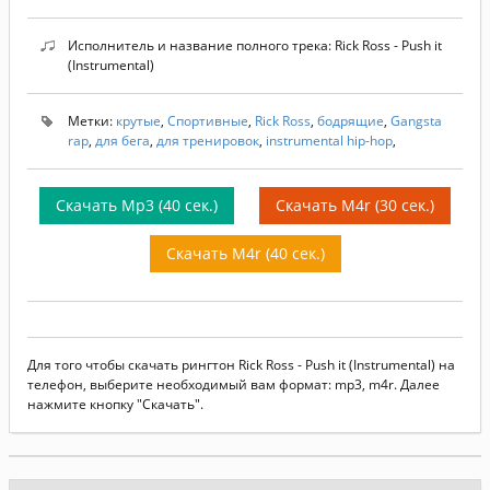
Исполнитель и название полного трека: Rick Ross - Push it
(Instrumental)
Метки:
крутые
,
Спортивные
,
Rick Ross
,
бодрящие
,
Gangsta
rap
,
для бега
,
для тренировок
,
instrumental hip-hop
,
Скачать Mp3 (40 сек.)
Скачать M4r (30 сек.)
Скачать M4r (40 сек.)
Для того чтобы скачать рингтон Rick Ross - Push it (Instrumental) на
телефон, выберите необходимый вам формат: mp3, m4r. Далее
нажмите кнопку "Скачать".