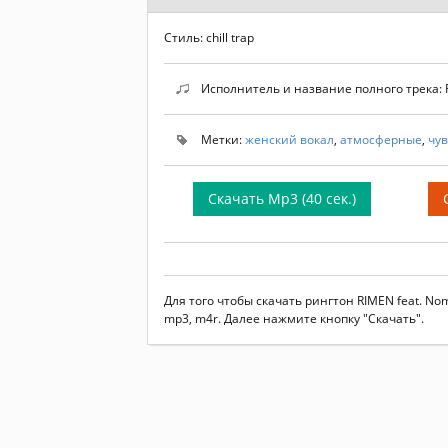
Стиль: chill trap
Исполнитель и название полного трека: RI
Метки:
женский вокал
,
атмосферные
,
чу
Скачать Mp3 (40 сек.)
Для того чтобы скачать рингтон RIMEN feat. No
mp3, m4r. Далее нажмите кнопку "Скачать".