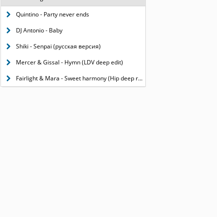
Quintino - Party never ends
DJ Antonio - Baby
Shiki - Senpai (русская версия)
Mercer & Gissal - Hymn (LDV deep edit)
Fairlight & Mara - Sweet harmony (Hip deep remix) (версия 2)