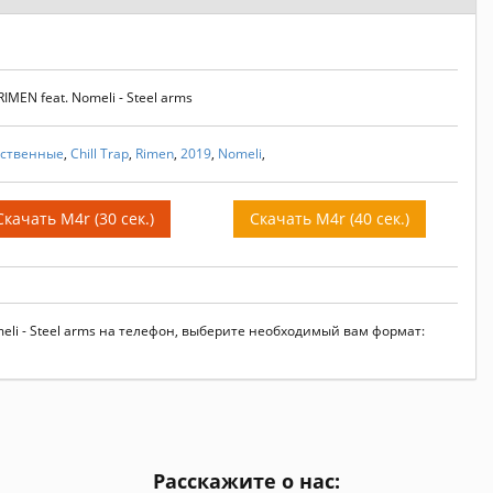
MEN feat. Nomeli - Steel arms
вственные
,
Chill Trap
,
Rimen
,
2019
,
Nomeli
,
Скачать M4r (30 сек.)
Скачать M4r (40 сек.)
meli - Steel arms на телефон, выберите необходимый вам формат:
Расскажите о нас: