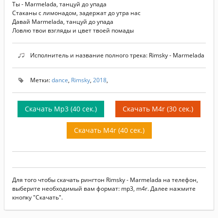
Ты - Marmelada, танцуй до упада
Стаканы с лимонадом, задержат до утра нас
Давай Marmelada, танцуй до упада
Ловлю твои взгляды и цвет твоей помады
Исполнитель и название полного трека: Rimsky - Marmelada
Метки:
dance
,
Rimsky
,
2018
,
Скачать Mp3 (40 сек.)
Скачать M4r (30 сек.)
Скачать M4r (40 сек.)
Для того чтобы скачать рингтон Rimsky - Marmelada на телефон,
выберите необходимый вам формат: mp3, m4r. Далее нажмите
кнопку "Скачать".