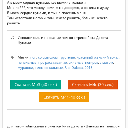
А в моем сердце цунами, где выжила только я,
Мне по***, что между нами, я не доверяю, я ранена в душу,
В моем сердце цунами, и ты не спасешь меня,
Там истоптали ногами, там нечего рушить, больше нечего
рушить...
Исполнитель и название полного трека: Рита Дакота -
Цунами
Метки:
поп
,
со смыслом
,
грустные
,
красивый женский вокал
,
печальные
,
про расставание
,
сильные
,
поп-рок
,
с матом
,
мурашки
,
эмоциональные
,
Rita Dakota
,
2018
,
Скачать Mp3 (40 сек.)
Скачать M4r (30 сек.)
Скачать M4r (40 сек.)
Для того чтобы скачать рингтон Рита Дакота - Цунами на телефон,