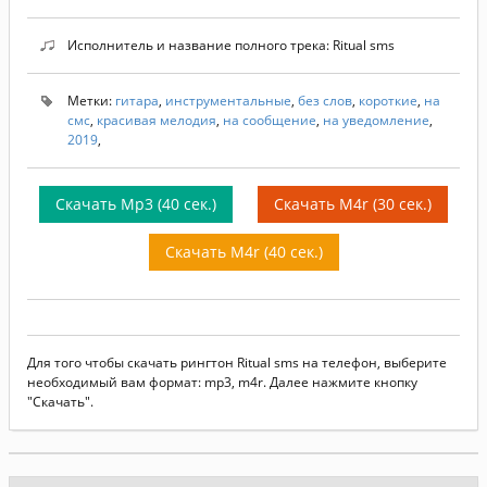
Исполнитель и название полного трека: Ritual sms
Метки:
гитара
,
инструментальные
,
без слов
,
короткие
,
на
смс
,
красивая мелодия
,
на сообщение
,
на уведомление
,
2019
,
Скачать Mp3 (40 сек.)
Скачать M4r (30 сек.)
Скачать M4r (40 сек.)
Для того чтобы скачать рингтон Ritual sms на телефон, выберите
необходимый вам формат: mp3, m4r. Далее нажмите кнопку
"Скачать".