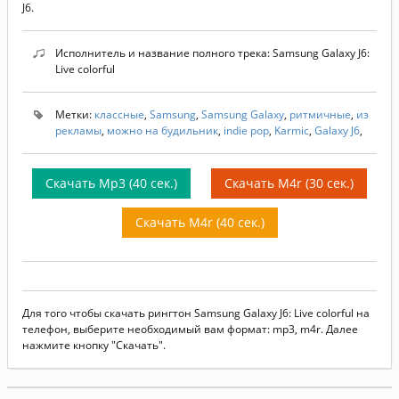
J6.
Исполнитель и название полного трека: Samsung Galaxy J6:
Live colorful
Метки:
классные
,
Samsung
,
Samsung Galaxy
,
ритмичные
,
из
рекламы
,
можно на будильник
,
indie pop
,
Karmic
,
Galaxy J6
,
Скачать Mp3 (40 сек.)
Скачать M4r (30 сек.)
Скачать M4r (40 сек.)
Для того чтобы скачать рингтон Samsung Galaxy J6: Live colorful на
телефон, выберите необходимый вам формат: mp3, m4r. Далее
нажмите кнопку "Скачать".