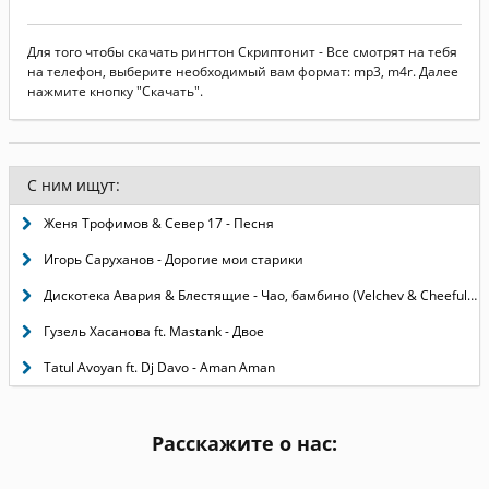
Для того чтобы скачать рингтон Скриптонит - Все смотрят на тебя
на телефон, выберите необходимый вам формат: mp3, m4r. Далее
нажмите кнопку "Скачать".
С ним ищут:
Женя Трофимов & Север 17 - Песня
Игорь Саруханов - Дорогие мои старики
Дискотека Авария & Блестящие - Чао, бамбино (Velchev & Cheeful Remix)
Гузель Хасанова ft. Mastank - Двое
Tatul Avoyan ft. Dj Davo - Aman Aman
Расскажите о нас: