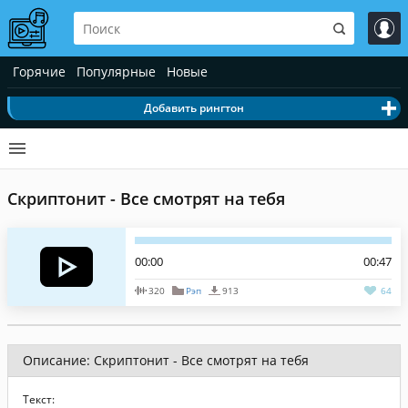
Горячие
Популярные
Новые
Добавить рингтон
Скриптонит - Все смотрят на тебя
00:00
00:47
320
Рэп
913
64
Описание: Скриптонит - Все смотрят на тебя
Текст: