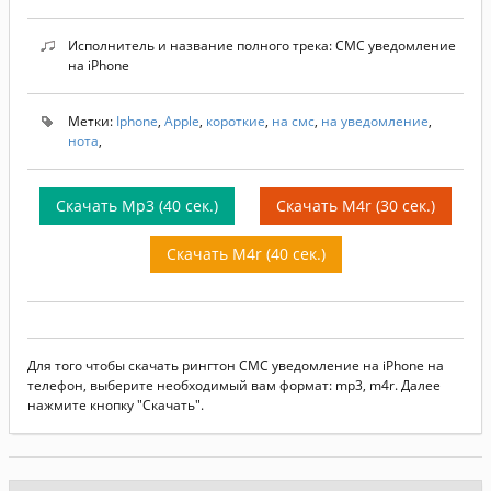
Исполнитель и название полного трека: СМС уведомление
на iPhone
Метки:
Iphone
,
Apple
,
короткие
,
на смс
,
на уведомление
,
нота
,
Скачать Mp3 (40 сек.)
Скачать M4r (30 сек.)
Скачать M4r (40 сек.)
Для того чтобы скачать рингтон СМС уведомление на iPhone на
телефон, выберите необходимый вам формат: mp3, m4r. Далее
нажмите кнопку "Скачать".