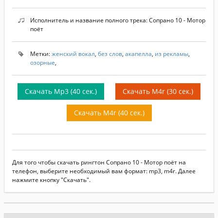
Исполнитель и название полного трека: Сопрано 10 - Мотор
поёт
Метки:
женский вокал
,
без слов
,
акапелла
,
из рекламы
,
озорные
,
Скачать Mp3 (40 сек.)
Скачать M4r (30 сек.)
Скачать M4r (40 сек.)
Для того чтобы скачать рингтон Сопрано 10 - Мотор поёт на
телефон, выберите необходимый вам формат: mp3, m4r. Далее
нажмите кнопку "Скачать".