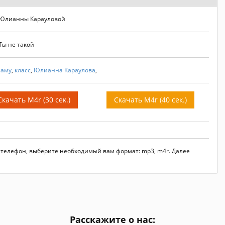
 Юлианны Карауловой
Ты не такой
маму
,
класс
,
Юлианна Караулова
,
Скачать M4r (30 сек.)
Скачать M4r (40 сек.)
а телефон, выберите необходимый вам формат: mp3, m4r. Далее
Расскажите о нас: