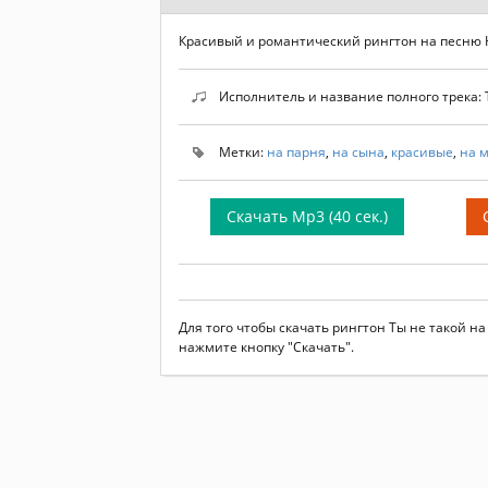
Красивый и романтический рингтон на песню
Исполнитель и название полного трека: 
Метки:
на парня
,
на сына
,
красивые
,
на 
Скачать Mp3 (40 сек.)
Для того чтобы скачать рингтон Ты не такой н
нажмите кнопку "Скачать".