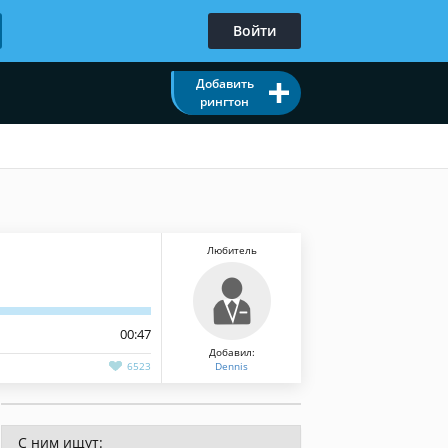
Войти
Добавить
рингтон
Любитель
00:47
Добавил:
6523
Dennis
С ним ищут: