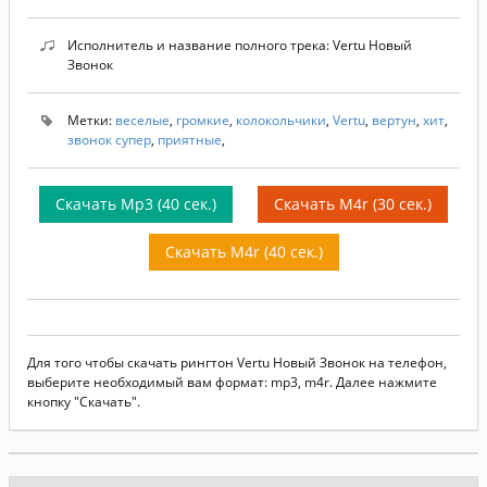
Исполнитель и название полного трека: Vertu Новый
Звонок
Метки:
веселые
,
громкие
,
колокольчики
,
Vertu
,
вертун
,
хит
,
звонок супер
,
приятные
,
Скачать Mp3 (40 сек.)
Скачать M4r (30 сек.)
Скачать M4r (40 сек.)
Для того чтобы скачать рингтон Vertu Новый Звонок на телефон,
выберите необходимый вам формат: mp3, m4r. Далее нажмите
кнопку "Скачать".