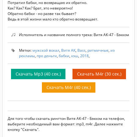
Потратил бабки, но возвращаю их обратно.
Как? Как? Как? Брат, это невероятно!
Обратно бабки - но разве так бывает?
Ведь в этой жизни мало кто обратно возвращает.
Исполнитель и название полного трека: Витя АК-47 - Бэкком
Метки:
мужской вокал
,
Витя АК
,
Bass
,
ритмичные
,
из
рекламы
,
про деньги
,
бабки
,
кэш
,
2018
,
Скачать Mp3 (40 сек.)
Скачать M4r (30 сек.)
Скачать M4r (40 сек.)
Для того чтобы скачать рингтон Витя АК-47 - Бэкком на телефон,
выберите необходимый вам формат: mp3, m4r. Далее нажмите
кнопку "Скачать".