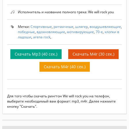
Исполнитель и название полного трека: We will rock you
Метки:
Спортивные
,
ритмичные
,
шлягер
,
воодушевляющие
,
победные
,
вдохновляющие
,
мотивирующие
,
70-е
,
хлопки в
ладоши
,
arena rock
,
Скачать Mp3 (40 сек.)
Скачать M4r (30 сек.)
Скачать M4r (40 сек.)
Для того чтобы скачать рингтон We will rock you на телефон,
выберите необходимый вам формат: mp3, m4r. Далее нажмите
кнопку "Скачать".