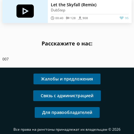
Let the Skyfall (Remix)
DubStep
00:40
128
908
95
Расскажите о нас:
007
Жалобы и предложения
Связь с администрацией
Для правообладателей
Все права на рингтоны принадлежат их владельцам © 2026