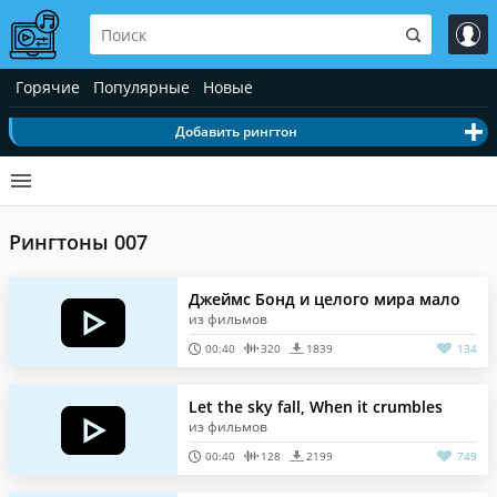
Горячие
Популярные
Новые
Добавить рингтон
Рингтоны 007
Джеймс Бонд и целого мира мало
из фильмов
00:40
320
1839
134
Let the sky fall, When it crumbles
из фильмов
00:40
128
2199
749