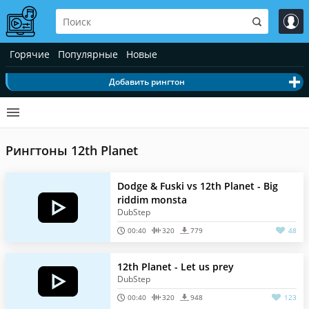
Горячие
Популярные
Новые
Добавить рингтон
Рингтоны 12th Planet
Dodge & Fuski vs 12th Planet - Big
riddim monsta
DubStep
00:40
320
779
48
12th Planet - Let us prey
DubStep
00:40
320
948
123