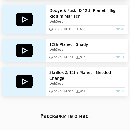
Dodge & Fuski & 12th Planet - Big
Riddim Mariachi
DubStep
00:40
320
663
42
12th Planet - Shady
DubStep
00:40
192
540
18
Skrillex & 12th Planet - Needed
Change
DubStep
00:40
320
651
24
Расскажите о нас: