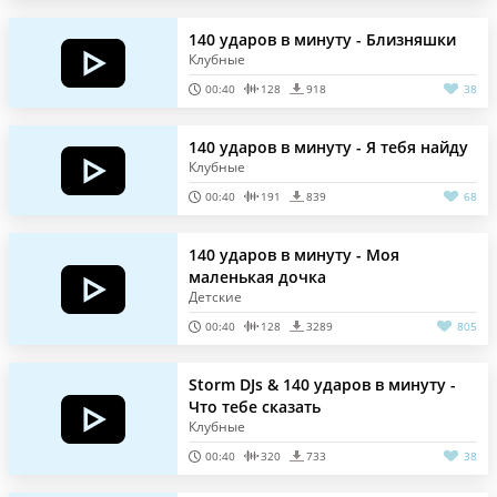
140 ударов в минуту - Близняшки
Клубные
00:40
128
918
38
140 ударов в минуту - Я тебя найду
Клубные
00:40
191
839
68
140 ударов в минуту - Моя
маленькая дочка
Детские
00:40
128
3289
805
Storm DJs & 140 ударов в минуту -
Что тебе сказать
Клубные
00:40
320
733
38