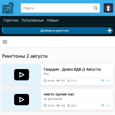
Горячие
Популярные
Новые
Добавить рингтон
Рингтоны 2 августа
Гвардия - Девиз ВДВ (2 Августа)
Рэп
00:40
192
1717
176
никто кроме нас
из фильмов
00:40
128
4812
324