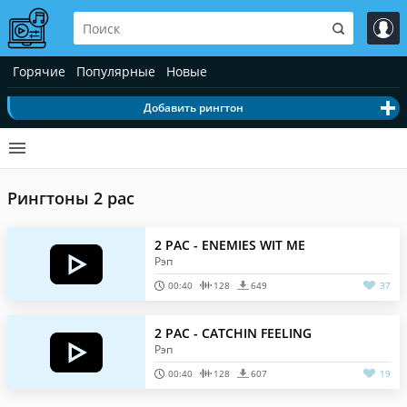
Горячие
Популярные
Новые
Добавить рингтон
Рингтоны 2 рас
2 PAC - ENEMIES WIT ME
Рэп
00:40
128
649
37
2 PAC - CATCHIN FEELING
Рэп
00:40
128
607
19