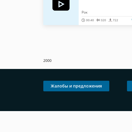
Рок
00:40
320
722
2000
Жалобы и предложения