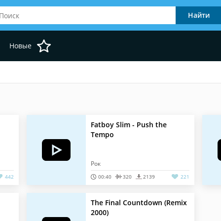
Новые
Fatboy Slim - Push the
Tempo
Рок
442
00:40
320
2139
221
The Final Countdown (Remix
2000)