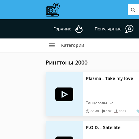
Горячие
Популярные
Категории
Рингтоны 2000
Plazma - Take my love
Танцевальные
00:40
192
3032
P.O.D. - Satellite