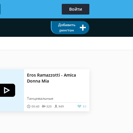
Войти
Добавить
рингтон
Eros Ramazzotti - Amica
Donna Mia
Танцевальные
00:40
320
949
83