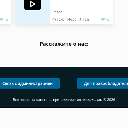
Ретро
42
00:40
320
1088
92
Расскажите о нас:
Связь с администрацией
Для правообладател
Все права на рингтоны принадлежат их владельцам © 2026