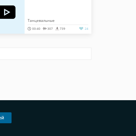
Танцевальные
00:40
307
739
24
ей