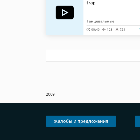
trap
Танцевальные
00:40
128
721
2009
Жалобы и предложения