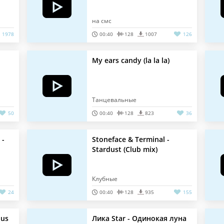
на смс
1978
00:40
128
1007
126
My ears candy (la la la)
Танцевальные
50
00:40
128
823
36
 -
Stoneface & Terminal -
Stardust (Club mix)
Клубные
24
00:40
128
935
155
ous
Лика Star - Одинокая луна