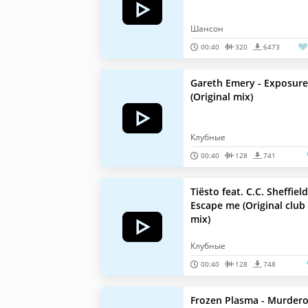
Шансон
00:40
320
6473
Gareth Emery - Exposure
(Original mix)
Клубные
00:40
128
741
Tiësto feat. C.C. Sheffield
Escape me (Original club
mix)
Клубные
00:40
128
748
Frozen Plasma - Murder