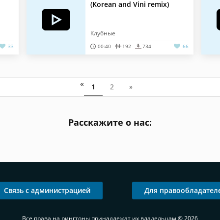
(Korean and Vini remix)
Клубные
33
00:40
192
734
66
«
1
2
»
Расскажите о нас:
Связь с администрацией
Для правообладател
Все права на рингтоны принадлежат их владельцам © 2026