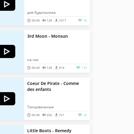
для будильника
00:40
128
1017
56
3rd Moon - Monsun
на смс
00:40
128
914
133
Coeur De Pirate - Comme
des enfants
Танцевальные
00:40
256
721
26
Little Boots - Remedy