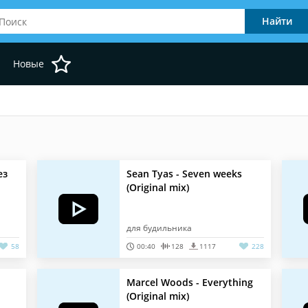
Новые
ез
Sean Tyas - Seven weeks
(Original mix)
для будильника
58
00:40
128
1117
228
Marcel Woods - Everything
(Original mix)