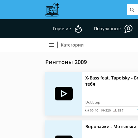
Горячие
Популярные
Категории
Рингтоны 2009
X-Bass feat. Tapolsky - Б
тебя
DubStep
00:40
320
887
Воровайки - Мотыльки