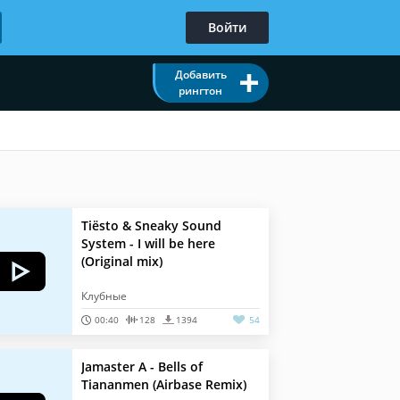
Войти
Добавить
рингтон
Tiësto & Sneaky Sound
System - I will be here
(Original mix)
Клубные
00:40
128
1394
54
Jamaster A - Bells of
Tiananmen (Airbase Remix)