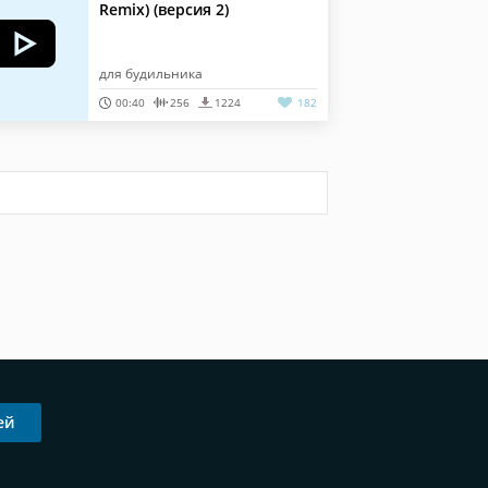
Remix) (версия 2)
для будильника
00:40
256
1224
182
ей