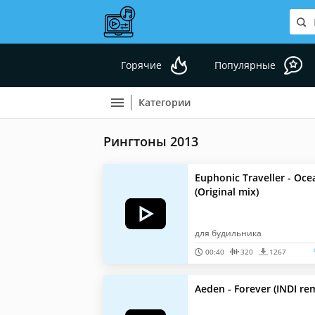
Горячие
Популярные
Категории
Рингтоны 2013
Euphonic Traveller - Oc
(Original mix)
для будильника
00:40
320
1267
Aeden - Forever (INDI re