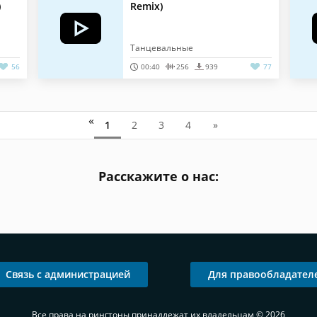
)
Remix)
Танцевальные
56
00:40
256
939
77
«
1
2
3
4
»
Расскажите о нас:
Связь с администрацией
Для правообладател
Все права на рингтоны принадлежат их владельцам © 2026