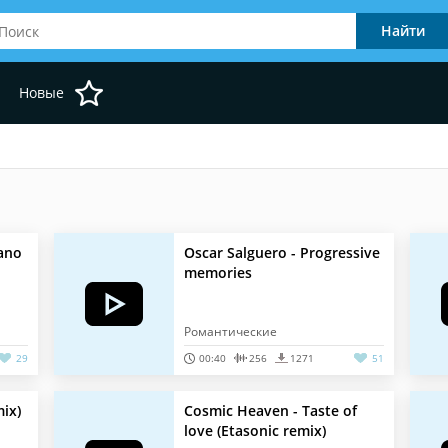
Новые
eano
Oscar Salguero - Progressive
memories
Романтические
29
00:40
256
1271
51
mix)
Cosmic Heaven - Taste of
love (Etasonic remix)