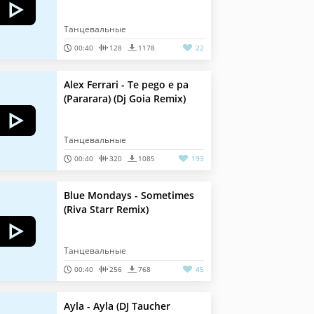
Танцевальные
00:40
128
1178
22
Alex Ferrari - Te pego e pa
(Pararara) (Dj Goia Remix)
Танцевальные
00:40
320
1085
193
Blue Mondays - Sometimes
(Riva Starr Remix)
Танцевальные
00:40
256
768
45
Ayla - Ayla (DJ Taucher