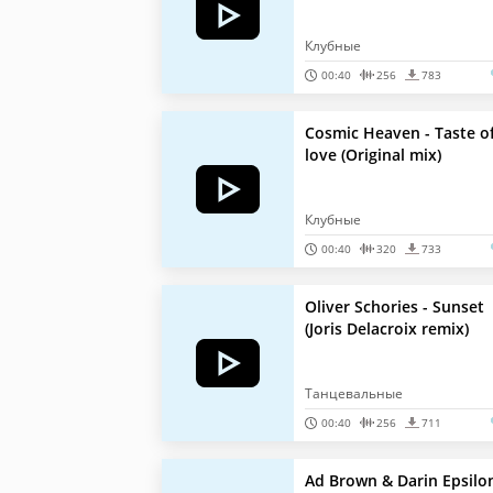
Клубные
00:40
256
783
Cosmic Heaven - Taste o
love (Original mix)
Клубные
00:40
320
733
Oliver Schories - Sunset
(Joris Delacroix remix)
Танцевальные
00:40
256
711
Ad Brown & Darin Epsilon