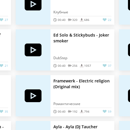
Клубные
27
00:40
320
686
22
f
Ed Solo & Stickybuds - Joker
smoker
DubStep
21
00:40
256
1057
37
Framewerk - Electric religion
(Original mix)
Романтические
35
00:40
192
794
59
 -
Ayla - Ayla (DJ Taucher