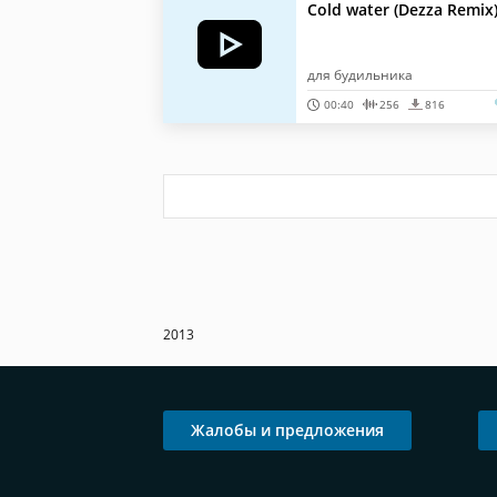
Cold water (Dezza Remix
для будильника
00:40
256
816
2013
Жалобы и предложения