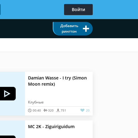
Войти
Добавить
рингтон
Damian Wasse - I try (Simon
Moon remix)
Клубные
00:40
320
751
20
MC 2K - Ziguiriguidum